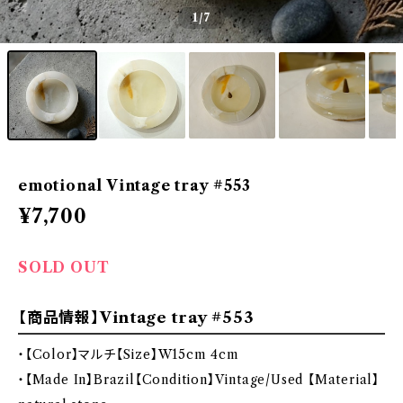
1
/7
emotional Vintage tray #553
¥7,700
SOLD OUT
【商品情報】Vintage tray #553
・【Color】マルチ【Size】W15cm 4cm
・【Made In】Brazil【Condition】Vintage/Used 【Material】