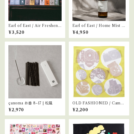
Earl of East / Air Freshene
Earl of East / Home Mist -
r
Strand-
¥3,520
¥4,950
çanoma お香 8-17 | 松風
OLD FASHIONED / Camer
aShop
¥2,970
¥2,200