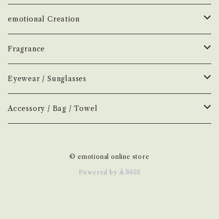
çanoma
emotional Creation
香水
Earl of East
Vintage
Fragrance
お香
Air Freshener
Melt
Fragrance
Perfume
Eyewear / Sunglasses
ヘアボディオイル
Home Mist
DIVE
NEW.eyewear
Accessory
Incense
Color Lens
Accessory / Bag / Towel
Incense
MOOD
few
H optical
Home Mist
Clear Lens
Silver / Hair Accessory
© emotional online store
NOVEL
New
H-00
AURA
Hair / Body Oil
Photochromic Lens
Bag / Pouch
Powered by
H-01
KOSTKAMM
Other
Handkerchief / Hand Towel