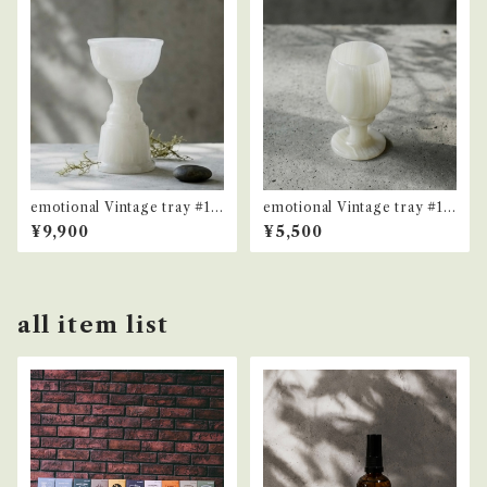
emotional Vintage tray #12
emotional Vintage tray #10
4
4
¥9,900
¥5,500
all item list