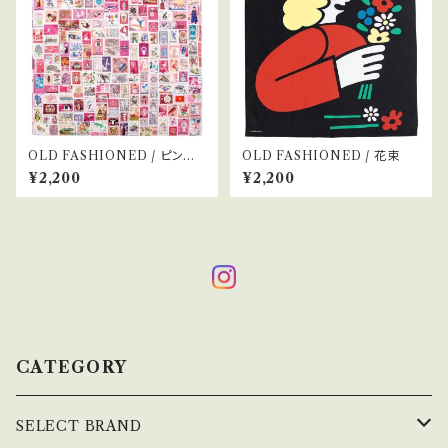
OLD FASHIONED / ピンク
OLD FASHIONED / 花束
キッテ
¥2,200
¥2,200
CATEGORY
SELECT BRAND