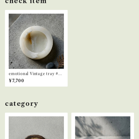
check item
emotional Vintage tray #55
3
¥7,700
category