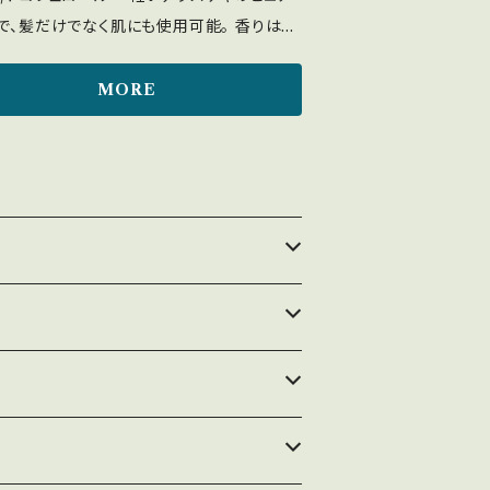
で、髪だけでなく肌にも使用可能。 香りはça
一番人気の「3-17 早蕨」。 ・内容量は50ml。
手に取り、髪になじませてください。 ・オール
MORE
ンで使用できる万能かつ香りを楽しめるア
です。シンプルなデザインで複数持ちもおす
す。 また、emotionalでは香水・お香各種と
合わせて選ぶことも可能です。