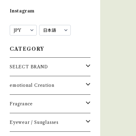
Instagram
CATEGORY
SELECT BRAND
çanoma
emotional Creation
香水
Earl of East
Vintage
Fragrance
お香
Air Freshener
Melt
Fragrance
Perfume
Eyewear / Sunglasses