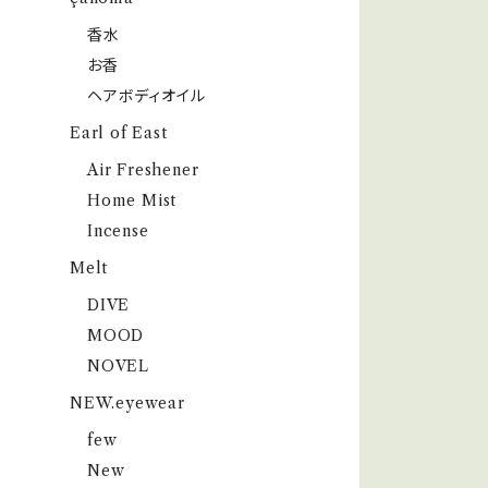
香水
お香
ヘアボディオイル
Earl of East
Air Freshener
Home Mist
Incense
Melt
DIVE
MOOD
NOVEL
NEW.eyewear
few
New