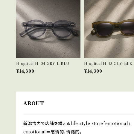
H-11
H-13
H-14
H-15
H optical H-04 GRY-L.BLU
H optical H-13 OLV-BLK
¥14,300
¥14,300
H-16
Metal Frame
ABOUT
新潟市内で店舗を構えるlife style store「emotional」
emotional＝感情的、情緒的。