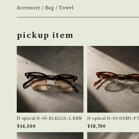
ヘアボディオイル
Home Mist
DIVE
NEW.eyewear
Accessory
Incense
Color Lens
Accessory / Bag / Towel
Incense
MOOD
few
H optical
Home Mist
Clear Lens
Silver / Hair Accessory
pickup item
NOVEL
New
H-00
AURA
Hair / Body Oil
Photochromic Lens
Bag / Pouch
H-01
KOSTKAMM
Other
Handkerchief / Hand Towel
H-03
Comb
TRICOTÉ
H-04
Valetta
OLD FASHIONED
H-08
H optical H-00 BLKGLD-L.BRN
H optical H-00 DEMI
Towel Studio
¥14,300
¥18,700
H-09