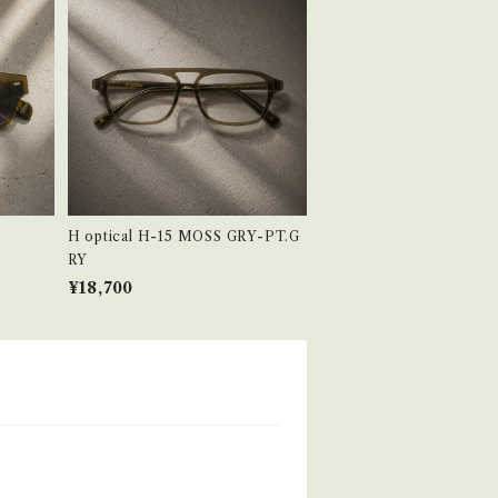
H optical H-15 MOSS GRY-PT.G
RY
¥18,700