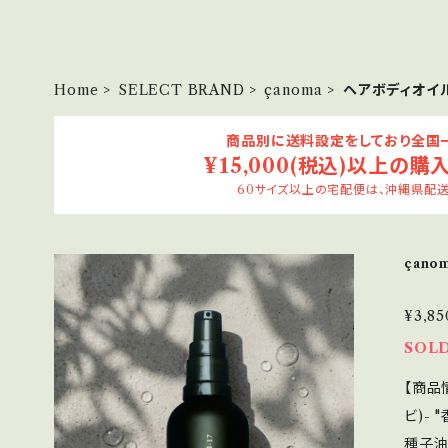
Home
SELECT BRAND
çanoma
ヘアボディオイ
商品別に送料設定をしており全国一
¥15,000(税込)以上の購
60サイズ以上の宅配便は、沖縄県配送
çanom
¥3,85
SOL
【商品
ビ)-
種子油