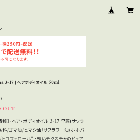
ル
律250円~配送
入で配送無料！！
不可になります。
a 3-17 | ヘアボディオイル 50ml
0
D OUT
情報】-ヘア・ボディオイル 3-17 早蕨(サワラ
 "香料/ゴマ油/ヒマシ油/サフラワー油/ホホバ
/トコフェロール" ・軽いテクスチャのピュア