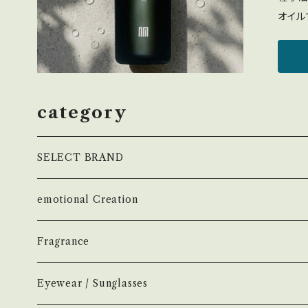
オイル
noma
適量を
シーズ
イテム
category
すめで
香りを
SELECT BRAND
çanoma
emotional Creation
香水
Earl of East
Vintage
Fragrance
お香
Air Freshener
Melt
Fragrance
Perfume
Eyewear / Sunglasses