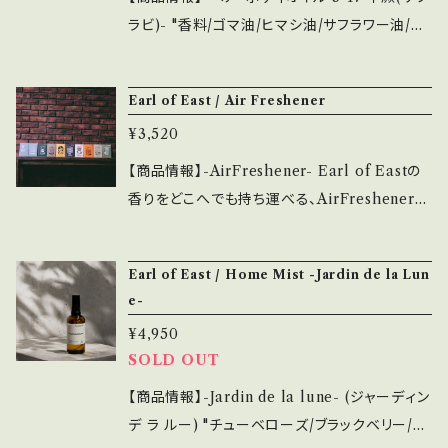
です。
之図の名前である「松風」が記されています。 ・
ラビ)- "香料/ゴマ油/ヒマシ油/サフラワー油/ホ
内容量は約60本で燃焼時間は約25分。煙が少
ホバ種子油/トコフェロール" ・軽いテクスチャの
なく、多様なライフスタイルシーンに活用できま
ピュアオイルで、髪だけでなく肌にも使用可能。
Earl of East / Air Freshener
す。 ・シーズンで香りを変えてみるのも良し、シン
香りはçanoma一番人気の「3-17 早蕨」。 ・内
プルなデザインで複数持ちもおすすめです。 ま
¥3,520
容量は50ml。適量を手に取り、髪になじませて
た、emotionalでは香水各種と香りを合わせて
ください。 ・オールシーズンで使用できる万能か
【商品情報】-AirFreshener- Earl of Eastの
選ぶことも可能です。
つ香りを楽しめるアイテムです。シンプルなデザ
香りをどこへでも持ち運べる、AirFreshenerが
インで複数持ちもおすすめです。 また、emotion
登場。 ・クローゼットや車の中、ジムへ通うバッ
alでは香水・お香各種と香りを合わせて選ぶこ
グに入れたり屋外でも使用でき、紙上で作成さ
Earl of East / Home Mist -Jardin de la Lun
とも可能です。
れた商品は全てリサイクル可能な素材で製造さ
e-
れています。 ・パッケージの裏側には"Spotif
¥4,950
y"に接続可能なQRコードが付いており、各香り
SOLD OUT
に応じたパッケージイメージプレイリストが試せ
るようになっています。 ・持続期間は1ヶ月半~2
【商品情報】-Jardin de la lune- (ジャーディン
ヶ月程度で、シーズンで香りの種類を変えてみる
デ ラ ルー) "チューベローズ/ブラックベリー/ベ