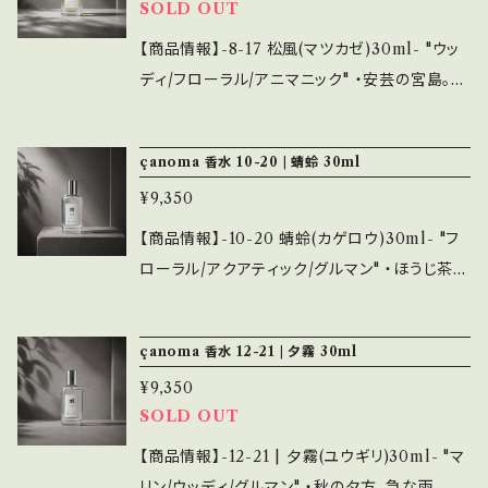
SOLD OUT
バイオレット/ローズ/オークモス/ベチバー/イン
クフローラルに、マリンノートがモダンなコントラ
センス/サンダルウッド/ムスク ・内容量は30ml=
ストを生み出す。 海藻/タイム/イランイラン/ロー
【商品情報】-8-17 松風(マツカゼ)30ml- "ウッ
約200プッシュが可能。オードトワレ=持続3~4
ズ/ライラック/オレンジフラワー/ミモザ/マグノリ
ディ/フローラル/アニマニック" ・安芸の宮島。海
時間程度。 ・シーズンで香りを変えてみるのも良
ア/アカシア/オークモス/インセンス/ムスク ・内
風、厳島神社、そして鹿の匂いが朝靄と共に島全
し、シンプルなデザインで複数持ちもおすすめで
容量は30ml=約200プッシュが可能。オードトワ
体を包み込んでいる。 木が生い茂った小道、ぼっ
す。 また、emotionalではお香各種と香りを合
çanoma 香水 10-20 | 蜻蛉 30ml
レ=持続3~4時間程度。 ・シーズンで香りを変え
てりとした椿と出会う。鼻を近づける。 島の神聖
わせて選ぶことも可能です。
てみるのも良し、シンプルなデザインで複数持ち
¥9,350
な空気と椿の香りが相まったとき、私は畏怖の念
もおすすめです。 また、emotionalではお香各
を抱く。 レザーを中心としたアニマリック、苔やキ
【商品情報】-10-20 蜻蛉(カゲロウ)30ml- "フ
種と香りを合わせて選ぶことも可能です。
ノコのウッディ、磯っぽさのあるマリン、金木犀を
ローラル/アクアティック/グルマン" ・ほうじ茶を
中心としたフローラル、の4つのパートが複雑に
モチーフとして、その多面的な香りをヒントにひ
絡み合いひとつのアコードを構成する。 オレン
とつの新しいアコードを作り上げた。 緑茶のフ
çanoma 香水 12-21 | 夕霧 30ml
ジ/海藻/タール/エストラゴン/シナモン/金木犀/
ローラル、旨みを感じさせる磯っぽさ、パウダリ
オークモス/シダーウッド/パチュリ/アミリス/イン
¥9,350
ーな印象のあるグルマンでほうじ茶の香りを表
センス/レザー/ムスク ・内容量は30ml=約200
SOLD OUT
現しながら、香水としての完成度を高めた作品。
プッシュが可能。オードトワレ=持続3~4時間程
海藻/ナツメグ/ホワイトフラワー/マンゴー/ほう
【商品情報】-12-21 | 夕霧(ユウギリ)30ml- "マ
度。 ・シーズンで香りを変えてみるのも良し、シ
じ茶アコード/ゴマ/コーヒー/ムスク ・内容量は
リン/ウッディ/グルマン" ・秋の夕方、急な雨。ジ