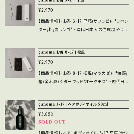
çanoma お香 3-17 | 早蕨
ウッド、ベンゾイン、ムスク ・内容量は30ml=約2
わった。 香りはçanoma「1-24」をベースに、桂
00プッシュが可能。オードトワレ=持続3~4時間
¥2,970
皮、安息香、木香を加えることで、「1-24」とは少
程度。 ・シーズンで香りを変えてみるのも良し、
し違った一面を持つものとした。 香水同様に、シ
【商品情報】-お香 3-17 早蕨(サワラビ)- "ラベン
シンプルなデザインで複数持ちもおすすめです。
ンプルなパッケージデザイン。 箱の内側に源氏
ダー/松/青リンゴ" ・現代日本人の住環境やライ
また、emotionalではお香各種と香りを合わせ
香之図の名前である「鈴虫」が記されています。
フスタイルに合わせ、煙が少ない処方を採用し、
て選ぶことも可能です。
・内容量は約60本で燃焼時間は約25分。煙が少
香りの強さやデザインにもこだわった。 香りはç
çanoma お香 8-17 | 松風
なく、多様なライフスタイルシーンに活用できま
anomaで一番人気のある「3-17 早蕨」を使用。
す。 ・シーズンで香りを変えてみるのも良し、シン
¥2,970
爽やかさを残しつつ、 ほのかな香り立ちのお香
プルなデザインで複数持ちもおすすめです。 ま
となっています。 香水同様に、シンプルなパッケ
【商品情報】-お香 8-17 松風(マツカゼ)- "海藻/
た、emotionalでは香水各種と香りを合わせて
ージデザイン。 箱の内側に源氏香之図の名前で
椿/金木犀/シダーウッド/オークモス" ・現代日本
選ぶことも可能です。
ある「早蕨」が記されています。 ・内容量は約60
人の住環境やライフスタイルに合わせ、煙が少な
本で燃焼時間は約25分。煙が少なく、多様なラ
い処方を採用し、香りの強さやデザインにもこだ
çanoma 3-17 | ヘアボディオイル 50ml
イフスタイルシーンに活用できます。 ・シーズン
わった。 香りは「8-17 松風」を使用。海藻、椿、金
で香りを変えてみるのも良し、シンプルなデザイ
¥3,850
木犀、シダーウッド、オークモスなどを中心に、華
ンで複数持ちもおすすめです。 また、emotional
SOLD OUT
やかな香り立ちに仕上げた。 香水同様に、シン
では香水各種と香りを合わせて選ぶことも可能
プルなパッケージデザイン。 箱の内側に源氏香
【商品情報】-ヘア・ボディオイル 3-17 早蕨(サワ