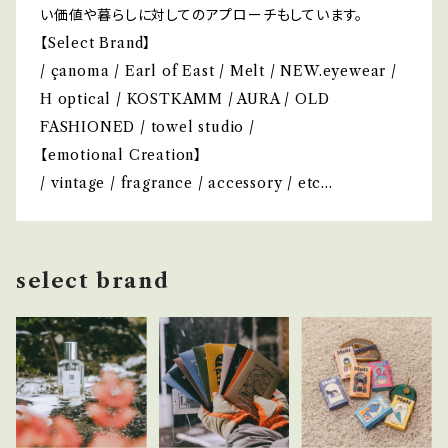
い価値や暮らしに対してのアプローチもしています。
【Select Brand】
/ çanoma / Earl of East / Melt / NEW.eyewear /
H optical / KOSTKAMM / AURA / OLD
FASHIONED / towel studio /
【emotional Creation】
/ vintage / fragrance / accessory / etc...
select brand