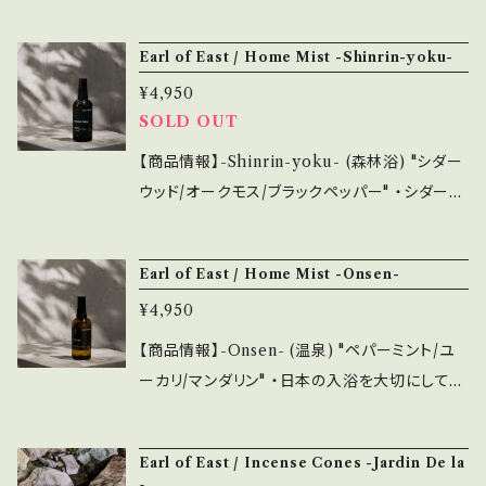
コの中央に位置する都市、マラケシュから離れた
がです。空間や布地に使用することができ、様々
山々にインスパイアされた香りです。 シダーの
Earl of East / Home Mist -Shinrin-yoku-
なシーンで活用可能です。 ・シーズンで香りを変
木、オリーブの葉、白いムスクのユニークなブレ
えてみるのも良し、シンプルなデザインで複数持
¥4,950
ンドは、アトラス山脈を想像させる土の香りと、
ちもおすすめです。 また、emotionalではAir F
SOLD OUT
温かみのあるどこか素朴な雰囲気です。 平和で
reshenerやIncense各種と香りを合わせて選
ほっと一息つけるような、落ち着いた空間を作り
【商品情報】-Shinrin-yoku- (森林浴) "シダー
ぶことも可能です。
出してくれます。 ・内容量は100ml＝約700プッ
ウッド/オークモス/ブラックペッパー" ・シダーウ
シュが可能がです。空間や布地に使用することが
ッド、オークモス、黒コショウのブレンドで日本の
でき、様々なシーンで活用可能です。 ・シーズン
入浴文化に影響を受けた香りです。 アクセント
Earl of East / Home Mist -Onsen-
で香りを変えてみるのも良し、シンプルなデザイ
に黒コショウが入ることにより、さらにフレッシュ
ンで複数持ちもおすすめです。 また、emotional
¥4,950
で、ビターなニュアンスをお楽しみいただけま
ではAir FreshenerやIncense各種と香りを合
す。 特にホームミストではその香りの魅力を感じ
【商品情報】-Onsen- (温泉) "ペパーミント/ユ
わせて選ぶことも可能です。
ていただけます。 ・内容量は100ml＝約700プ
ーカリ/マンダリン" ・日本の入浴を大切にしてい
ッシュが可能がです。空間や布地に使用すること
る習慣からインスパイアを受けて作られた ”Bat
ができ、様々なシーンで活用可能です。 ・シーズ
hing Line” 。 ペパーミント、ユーカリ、マンダリ
Earl of East / Incense Cones -Jardin De la
ンで香りを変えてみるのも良し、シンプルなデザ
ンのブレンドは、日本の「温泉」文化を想像し香り