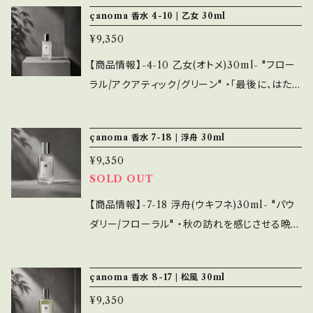
込んでいる。 シンプルな木造の小さな部屋、畳の
持ちもおすすめです。 また、emotionalではお
çanoma 香水 4-10 | 乙女 30ml
的にはベランダからひっそりと飛び立っていっ
香りがする。春がもうすぐそこまできていること
香各種と香りを合わせて選ぶことも可能です。
た。 ウッディノートを中心に、インセンス、レザー、
¥9,350
を知る。 松やシダーウッドのウッディーノートと、
ローズ、四川山椒やジンジャー等のスパイスが
ラベンダーやセージのアロマティックノー トを、
【商品情報】-4-10 乙女(オトメ)30ml- "フロー
華やかに香る。 レモン/ベルガモット/ローズマリ
青リンゴ調のムスクが優しく包む。寒い冬の朝、
ラル/アクアティック/グリーン" ・「最後に、はたと
ー/バジル/四川山椒/シナモン/ジンジャー/ クミ
窓から暖かな光が差し込む様子を表現。 ラベン
思いあたることがあってトランクをこじあけてみ
ン/クローブ/アイリス/ローズ/ゼラニウム/レザ
ダー/セージ/青リンゴ/カーネーション/松/インセ
ると、宛名はピエトロ・クレスピだが一通も出し
ー/パピルス/パチュリ/ムスク ・内容量は30ml=
çanoma 香水 7-18 | 浮舟 30ml
ンス/シダーウッド/ ベチバー/サンダルウッド/ム
たことのない手紙が、みずみずしい白百合の花に
約200プッシュが可能。オードトワレ=持続3~4
スク ・内容量は30ml=約200プッシュが可能。
¥9,350
はさまれ、まだ涙に濡れたままの状態で、ピンク
時間程度。 ・シーズンで香りを変えてみるのも良
オードトワレ=持続3~4時間程度。 ・シーズンで
SOLD OUT
のリボンで束ねられているのが見つかった。」 ガ
し、シンプルなデザインで複数持ちもおすすめで
香りを変えてみるのも良し、シンプルなデザイン
ブリエル・ガルシア＝マルケス『百年の孤独』南国
【商品情報】-7-18 浮舟(ウキフネ)30ml- "パウ
す。 また、emotionalではお香各種と香りを合
で複数持ちもおすすめです。 また、emotional
調フローラル、海を感じさせるアクアティック、芝
ダリー/フローラル" ・秋の訪れを感じさせる晩夏
わせて選ぶことも可能です。
ではお香各種と香りを合わせて選ぶことも可能
生のようなグリーン、そして土っぽさのあるウッ
の日光。中禅寺湖の周りを囲む山道。誰もいな
です。
ディの4つのノートがバランスを取りながら1つの
い。突然の大雨。 それが私の身体の中を通り抜
çanoma 香水 8-17 | 松風 30ml
アコードを構成。 ベルガモット/アクアティックノ
け浄化しているように感じられる。 ミモザ、アカ
ート/ティアレ/イランイラン/ジャスミン/ミュゲ/
¥9,350
シア、パウダリーなムスクを中心としたクラシッ