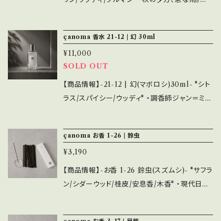
ンプルなデザインで複数持ちもおすすめです。 ま
30ml=約200プッシュが可能。オードトワレ=持
ャケットを頭から被り雨をしのぐ。 買ったばかり
た、emotionalではお香各種と香りを合わせて
続3~4時間程度。 ・シーズンで香りを変えてみる
のコーヒ一豆が、濡れたアスファルトと共にあた
選ぶことも可能です。
çanoma 香水 21-12 | 幻 30ml
のも良し、シンプルなデザインで複数持ちもおす
たかく香る。家はすぐそこ。 コーヒーとアクアテ
すめです。 また、emotionalではお香各種と香
¥11,000
ィックノートのアコードをグルマン調の香りが優
SOLD OUT
りを合わせて選ぶことも可能です。
しく包む。涼しさもありながら、全体的にはあた
たかみのある香調。 アクアティックノート、ホワ
【商品情報】-21-12 | 幻(マボロシ)30ml- "シト
イトフローラルノート、ウッディノート、アンバー
ラス/スパイシー/ウッディ" ・調香師ジャン＝ミッ
グリス、インセンス、キャラメル、カカオ、コーヒー
シェル・デュリエ氏が自由に描いた香り。 ベルガ
・内容量は30ml=約200プッシュが可能。オード
モットやバジルなどのアロマティックな香りに、
çanoma お香 1-26 | 鈴虫
トワレ=持続3~4時間程度。 ・シーズンで香りを
アクアティックノートが爽やかさを加える。モダ
変えてみるのも良し、シンプルなデザインで複数
¥3,190
ンなウッディノートに支えられ、その爽やかさが
持ちもおすすめです。 また、emotionalではお
最後まで残り続ける。 ベルガモット、ブラッドオレ
【商品情報】-お香 1-26 鈴虫(スズムシ)- "サフラ
香各種と香りを合わせて選ぶことも可能です。
ンジ、グリーンマンダリン、レモン、バジル、ピンク
ン/シダーウッド/桂皮/安息香/木香" ・現代日本
ペッパー、ジンジャー、カルダモン、コリアンダ
人の住環境やライフスタイルに合わせ、煙が少な
ー、シナモン、トマトリーフ、シダーウッド、オーク
い処方を採用し、香りの強さやデザインにもこだ