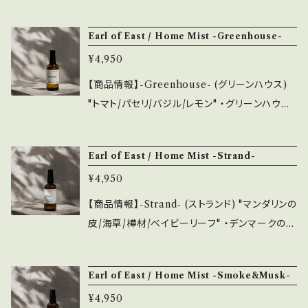
のも良し。 また、emotionalではHome Mistや
ルガモット" ・ヴェルサイユ宮殿のGrand Trian
Incense各種と香りを合わせて選ぶことも可能
oという、何百ものチューベローズが栽培されて
Earl of East / Home Mist -Greenhouse-
です。 【種類】 -Jardin de la lune- (ジャーディ
いる庭園を イメージして作りました。 チューベ
¥4,950
ン デ ラ ルー) "チューベローズ/ブラックベリー/
ローズ、ブラックベリーの葉、オレンジ科のベル
ベルガモット" -Greenhouse- (グリーンハウ
ガモットをブレンドした魅力的な香りです。 敷地
【商品情報】-Greenhouse- (グリーンハウス)
ス) "トマト/パセリ/バジル/レモン" -Strand- (ス
に広がる豊富な植物の香りが漂ってくるような、
"トマト/パセリ/バジル/レモン" ・グリーンハウス
トランド) "マンダリン/海草/ベイビーリーフ" -S
優雅な時間をお楽しみください。 ・内容量は100
で育つ甘い枝付きトマト、パセリ、バジル、レモン
moke & Musk- (スモークアンドムスク) "木の
ml＝約700プッシュが可能がです。空間や布地
のブレンドは涼しげな夏を感じます。 幼少期のN
煙/パチョリ/バルサムモミ" -Wildflower- (ワイ
Earl of East / Home Mist -Strand-
に使用することができ、様々なシーンで活用可能
iko Dafkosが、ギリシャにある祖父母の庭で過
ルドフラワー) "ジャスミン/クチナシ/ローズゼラ
です。 ・シーズンで香りを変えてみるのも良し、
¥4,950
ごした長い夏にインスパイアされ作られました。
ニウム" -Atlas Cedar- (アトラスシダー) "シダ
シンプルなデザインで複数持ちもおすすめです。
太陽、風、海… 自然をイメージできる新鮮な香り
【商品情報】-Strand- (ストランド) "マンダリンの
ーの木/オリーブ/ムスク" -Shinrin-yoku- (森
また、emotionalではAir FreshenerやIncen
は、ご自分のお気に入りの場所で心地よい時間
皮/海草/樺材/ベイビーリーフ" ・デンマークの夕
林浴) "シダーウッド/オークモス/ブラックペッパ
se各種と香りを合わせて選ぶことも可能です。
をお過ごしください。 テラスで過ごす暖かい日に
焼けと、バルト海の風を感じるような爽やかな香
ー" -Onsen- (温泉) "ペパーミント/ユーカリ/マ
もおすすめです。 ・内容量は100ml＝約700プッ
りです。 コペンハーゲンの石畳の通りにインスパ
ンダリン"
Earl of East / Home Mist -Smoke&Musk-
シュが可能がです。空間や布地に使用することが
イアされました。 マンダリンの皮、海草、樺材、ベ
でき、様々なシーンで活用可能です。 ・シーズン
¥4,950
イビーリーフのブレンドは、温かさとほんの少し