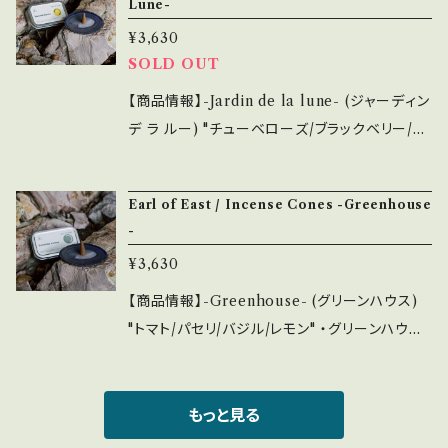
Lune-
インで複数持ちもおすすめです。 また、emotion
で表現されました。就寝前に贅沢で安らかな環
alではAir FreshenerやIncense各種と香りを
¥3,630
境を作り出してくれます。 また温泉に入った際、
SOLD OUT
合わせて選ぶことも可能です。
心身ともに疲れが取れるように、天然の香りでリ
ラックスする時間をお過ごしください。 ・内容量
【商品情報】-Jardin de la lune- (ジャーディン
は100ml＝約700プッシュが可能がです。空間
デ ラ ルー) "チューベローズ/ブラックベリー/ベ
や布地に使用することができ、様々なシーンで活
ルガモット" ・ヴェルサイユ宮殿のGrand Trian
用可能です。 ・シーズンで香りを変えてみるのも
oという、何百ものチューベローズが栽培されて
Earl of East / Incense Cones -Greenhouse
良し、シンプルなデザインで複数持ちもおすすめ
いる庭園を イメージして作りました。 チューベ
-
です。 また、emotionalではAir FreshenerやI
ローズ、ブラックベリーの葉、オレンジ科のベル
¥3,630
ncense各種と香りを合わせて選ぶことも可能で
ガモットをブレンドした魅力的な香りです。敷地
す。
に広がる豊富な植物の香りが漂ってくるような、
【商品情報】-Greenhouse- (グリーンハウス)
優雅な時間をお楽しみください。 ・内容量は16
"トマト/パセリ/バジル/レモン" ・グリーンハウス
個入り約15分の燃焼時間で、一般的なスティッ
で育つ甘い枝付きトマト、パセリ、バジル、レモン
クタイプに比べて短時間で強い香りの広がりが
のブレンドは涼しげな夏を感じます。 幼少期のN
期待できます。リビングや寝室など様々なシーン
iko Dafkosが、ギリシャにある祖父母の庭で過
もっと見る
での活用がおすすめです。 ・必ず耐熱トレイの上
ごした長い夏にインスパイアされ作られました。