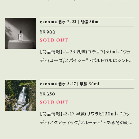
Towel Studio
暑』とは名ばかりで、うだるような暑さは健在、じ
めっとした空気が肌にまとわりつく。 そんな中、
H-09
çanoma 香水 2-23 | 胡蝶 30ml
ほんの刹那、乾いた風が通り抜ける。 あんなに
¥9,900
嫌いだった夏が、終わりに近づいていることを、
H-11
SOLD OUT
寂しく受け止めている自分がいる。 湿気をオー
クモス、乾燥をシダー、熱気をアンバー調の香り
H-13
【商品情報】-2-23 胡蝶(コチョウ)30ml- "ウッ
とサフラン、涼しさをフゼア調の香りで表現。 一
ディ/ローズ/スパイシー" ・ポルトガルはシント
つの香りの中に、暑さと寒さ、湿気と乾燥という
H-14
ラ。ユーラシア大陸最西端のロカ岬へと続く森の
相反するものを感じることができる。 そこにアイ
中を、独り歩いていた。 針葉樹系の香りが、粒に
çanoma 香水 3-17 | 早蕨 30ml
リスが加わり、不思議となつかしさを醸し出して
なって鼻腔の中で弾けるのを感じた。 その時に
H-15
いる。 ベルガモット、バジル、カルダモン、クロー
¥9,350
ふと、幼い頃アゲハチョウの幼虫を育てたことを
SOLD OUT
ブ、サフラン、ヴァイオレットリーフ、 ローズ、オー
思い出した。薄黄色の謙虚な卵を家に持ち帰り、
H-16
クモス、シダーウッド、ミルラ、ラブダナム、カカオ
孵化後は毎日山椒の葉を与えた。 サナギになり
【商品情報】-3-17 早蕨(サワラビ)30ml- "ウッ
・内容量は30ml=約200プッシュが可能。オード
数日後、美しい翅を持ったアゲハチョウが中から
Metal Frame
ディ/アクアティック/フルーティ" ・ある冬の朝目
トワレ=持続3~4時間程度。 ・シーズンで香りを
出てきた。 幼虫期を過ごした家を離れるのが名
覚めると、冷たい部屋に窓から暖かい光が差し
変えてみるのも良し、シンプルなデザインで複数
残惜しいのか、少し戸惑いを見せていたが、最終