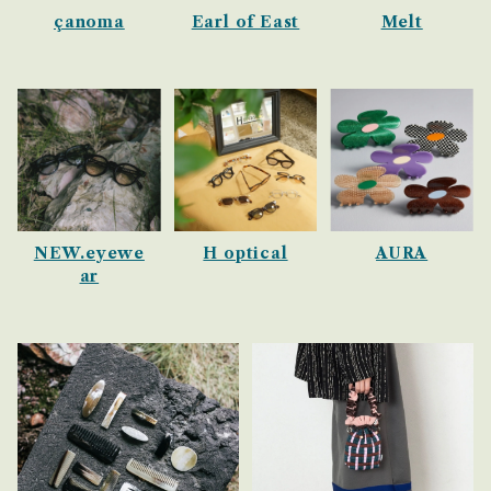
çanoma
Earl of East
Melt
NEW.eyewe
H optical
AURA
ar