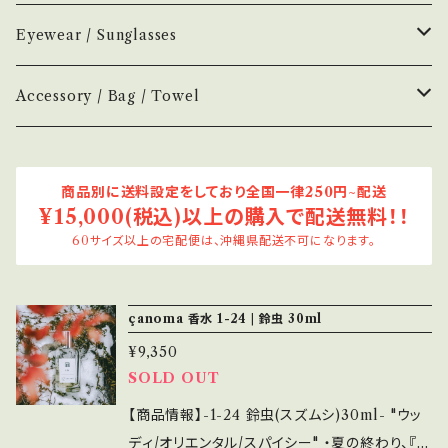
お香
Air Freshener
Melt
Fragrance
Perfume
Eyewear / Sunglasses
ヘアボディオイル
Home Mist
DIVE
NEW.eyewear
Accessory
Incense
Color Lens
Accessory / Bag / Towel
Incense
MOOD
few
H optical
Home Mist
Clear Lens
Silver / Hair Accessory
商品別に送料設定をしており全国一律250円~配送
NOVEL
New
¥15,000(税込)以上の購入で配送無料！！
H-00
AURA
Hair / Body Oil
Photochromic Lens
Bag / Pouch
60サイズ以上の宅配便は、沖縄県配送不可になります。
H-01
KOSTKAMM
Other
Handkerchief / Hand Towel
çanoma 香水 1-24 | 鈴虫 30ml
H-03
Comb
TRICOTÉ
¥9,350
SOLD OUT
H-04
Valetta
OLD FASHIONED
【商品情報】-1-24 鈴虫(スズムシ)30ml- "ウッ
H-08
ディ/オリエンタル/スパイシー" ・夏の終わり、『残