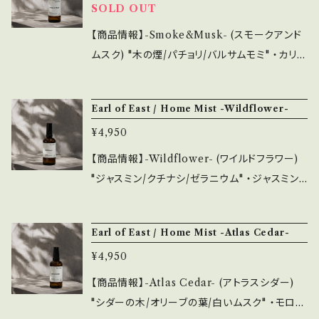
で香りを変えてみるのも良し、シンプルなデザイ
SOLD OUT
の上質さを感じさせてくれます。 ご自宅でのディ
ンで複数持ちもおすすめです。 また、emotional
ナータイムにも最適です。 ・内容量は100ml＝
【商品情報】-Smoke&Musk- (スモークアンド
ではAir FreshenerやIncense各種と香りを合
約700プッシュが可能がです。空間や布地に使用
ムスク) "木の煙/パチョリ/バルサムモミ" ・カリフ
わせて選ぶことも可能です。
することができ、様々なシーンで活用可能です。
ォルニア州ビックベアーとアウトドアからインス
・シーズンで香りを変えてみるのも良し、シンプ
パイアされました。 木の煙、パチョリ（インド産の
Earl of East / Home Mist -Wildflower-
ルなデザインで複数持ちもおすすめです。 また、
シソ科の植物）、緑色のバルサムモミのブレンド
emotionalではAir FreshenerやIncense各
¥4,950
は、暗くてスモーキーな、木の甘い香りです。 温
種と香りを合わせて選ぶことも可能です。
かみのある居心地良い雰囲気はまるで、森のキ
【商品情報】-Wildflower- (ワイルドフラワー)
ャビンにいるような感覚を作り出してくれます。
"ジャスミン/クチナシ/ゼラニウム" ・ジャスミン、
・内容量は100ml＝約700プッシュが可能がで
クチナシ、ローズゼラニウムのブレンドは、フレグ
す。空間や布地に使用することができ、様々なシ
ランスシリーズの中で最も伝統的な香りです。 N
Earl of East / Home Mist -Atlas Cedar-
ーンで活用可能です。 ・シーズンで香りを変えて
iko Dafkosが幼少時代に過ごした、イギリスの
みるのも良し、シンプルなデザインで複数持ちも
¥4,950
田舎にある祖父母のイングリッシュガーデンから
おすすめです。 また、emotionalではAir Fresh
インスパイアされました。 甘く華やかな花の香り
【商品情報】-Atlas Cedar- (アトラスシダー)
enerやIncense各種と香りを合わせて選ぶこと
は、燃焼とともに明るさと穏やさを広げてくれま
"シダーの木/オリーブの葉/白いムスク" ・モロッ
も可能です。
す。 ・内容量は100ml＝約700プッシュが可能