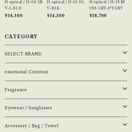
H optical / H-04 GR
H optical / H-13 OL
H optical / H-15 M
rやHome Mist各種と香りを合わせて選ぶこと
Y-L.BLU
V-BLK
OSS GRY-PT.GRY
も可能です。
¥14,300
¥14,300
¥18,700
CATEGORY
SELECT BRAND
çanoma
emotional Creation
香水
Earl of East
Vintage
Fragrance
お香
Air Freshener
Melt
Fragrance
Perfume
Eyewear / Sunglasses
ヘアボディオイル
Home Mist
DIVE
NEW.eyewear
Accessory
Incense
Color Lens
Accessory / Bag / Towel