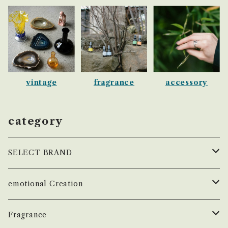
vintage
fragrance
accessory
category
SELECT BRAND
çanoma
emotional Creation
香水
Earl of East
Vintage
Fragrance