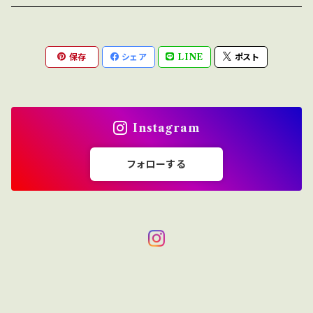
Incense
MOOD
few
H optical
Home Mist
Clear Lens
Silver / Hair Accessory
保存
シェア
LINE
ポスト
NOVEL
New
H-00
AURA
Hair / Body Oil
Photochromic Lens
Bag / Pouch
H-01
KOSTKAMM
Other
Handkerchief / Hand Towel
Instagram
H-03
Comb
TRICOTÉ
フォローする
H-04
Valetta
OLD FASHIONED
H-08
Towel Studio
H-09
H-11