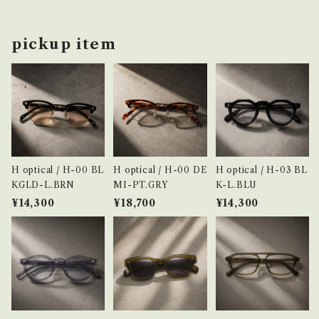
で燃やし、お香の先端に点火した後15秒ほど経
太陽、風、海… 自然をイメージできる新鮮な香り
ちましたら、炎を消し、煙を燻らせてください。 ・
は、ご自分のお気に入りの場所で心地よい時間
pickup item
燃えやすいものの近くや風のある場所では使用
をお過ごしください。テラスで過ごす暖かい日に
しないでください。煙が消えても火種が残ってい
もおすすめです。 ・内容量は16個入り約15分の
ることがありますので、取扱いには十分にご注意
燃焼時間で、一般的なスティックタイプに比べて
ください。 ・気軽に気分や使うシーンによって香
短時間で強い香りの広がりが期待できます。リビ
りを変えてみるのも良し、シンプルなデザインで
ングや寝室など様々なシーンでの活用がおすす
複数持ちもおすすめです。 また、emotionalで
めです。 ・必ず耐熱トレイの上で燃やし、お香の
H optical / H-00 BL
H optical / H-00 DE
H optical / H-03 BL
はAir FreshenerやHome Mist各種と香りを
先端に点火した後15秒ほど経ちましたら、炎を
KGLD-L.BRN
MI-PT.GRY
K-L.BLU
合わせて選ぶことも可能です。
消し、煙を燻らせてください。 ・燃えやすいものの
¥14,300
¥18,700
¥14,300
近くや風のある場所では使用しないでください。
煙が消えても火種が残っていることがあります
ので、取扱いには十分にご注意ください。 ・気軽
に気分や使うシーンによって香りを変えてみる
のも良し、シンプルなデザインで複数持ちもおす
すめです。 また、emotionalではAir Freshene