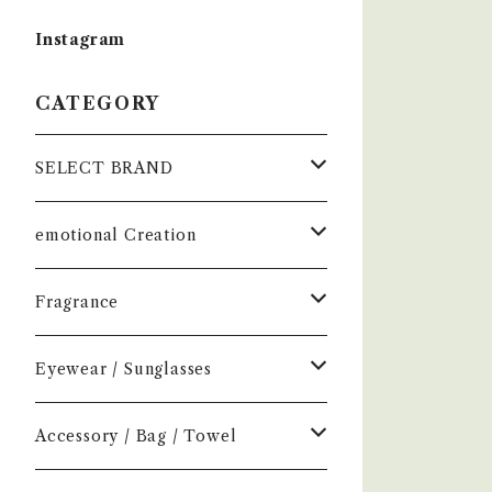
Instagram
CATEGORY
SELECT BRAND
çanoma
emotional Creation
香水
Earl of East
Vintage
Fragrance
お香
Air Freshener
Melt
Fragrance
Perfume
Eyewear / Sunglasses
ヘアボディオイル
Home Mist
DIVE
NEW.eyewear
Accessory
Incense
Color Lens
Accessory / Bag / Towel
Incense