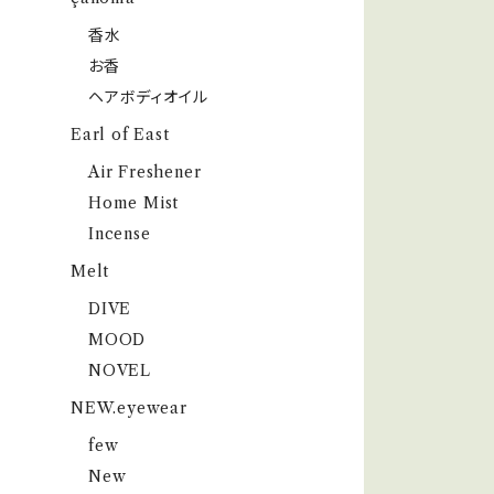
香水
お香
ヘアボディオイル
Earl of East
Air Freshener
Home Mist
Incense
Melt
DIVE
MOOD
NOVEL
NEW.eyewear
few
New