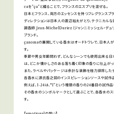
caを”ça”と綴ることで、フランスのエスプリを混ぜる。
日本とフランス、両方のエッセンスを持つフレグランスブラ
ディレクションは日本人の渡辺裕太がとり、テクニカル
調香師 Jean-MichelDuriez（ジャンニミッシェル
ブランド。
çanomaの展開している香水はオードトワレで、日本人
す。
季節や男女年齢問わず、どんなシーンでも使用出来る日
は、どこか懐かしさのある落ち着く印象の香りに仕上がっ
また、ラベルやパッケージは余計な装飾を極力排除したデ
各香水に源氏香之図のインスピレーションソースや試作
例えば、1-24は、"1”という種類の香りの24番目の試作
その香水のシンボルマークとして選ぶことで、各香水のス
す。
【emotionalの想い】