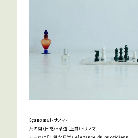
【çanoma】-サノマ-
茶の間（日常）+茶道（上質）=サノマ
テーマは『上質な日常』 elegance du quotidieny。