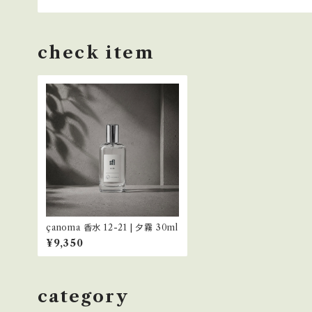
check item
çanoma 香水 12-21 | 夕霧 30ml
¥9,350
category