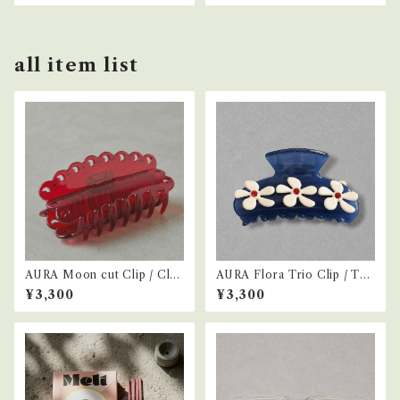
all item list
AURA Moon cut Clip / Clea
AURA Flora Trio Clip / Tri
r Cherry
color
¥3,300
¥3,300