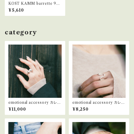
KOST KAMM barrette 953
1a 狭
¥5,610
category
emotional accessory カレン
emotional accessory カレン
シルバー リング #4
シルバー リング #6
¥11,000
¥8,250