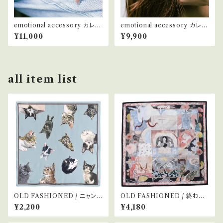
emotional accessory カレン
emotional accessory カレン
シルバー リング #9
シルバー リング #14
¥11,000
¥9,900
all item list
OLD FASHIONED / ニャンカ
OLD FASHIONED / 終わり
チ ©Kow Yokoyama / my f
のない夢
¥2,200
¥4,180
riend