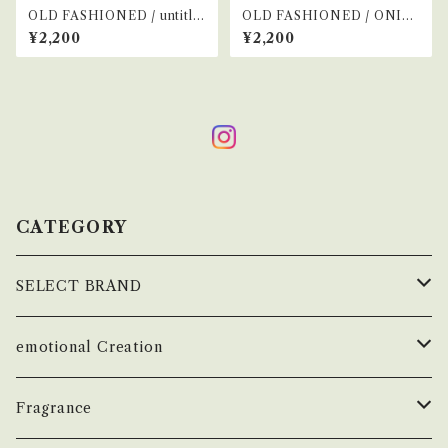
OLD FASHIONED / untitle
OLD FASHIONED / ONIGI
d
RI UNIV / イエロー
¥2,200
¥2,200
CATEGORY
SELECT BRAND
çanoma
emotional Creation
香水
Earl of East
Vintage
Fragrance