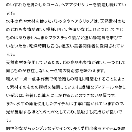
のいずれもを満たしたコーム、ヘアアクセサリーを製造し続けてい
ます。
水牛の角や木材を使ったバレッタやヘアクリップは、天然素材のた
めどれも表情が違い、模様、凹凸、色遣いなど...ひとつとして同じ
ものはありません。またプラスチック製品と違い静電気を帯びて
いないため、乾燥時期も安心。幅広い美容関係者に愛用されてい
ます。
天然素材を使用しているため、どの商品も表情が違い、一つとして
同じものが存在しない、一点物の特別感を味わえます。
職人が一点一点手作業で何段階もの研削、研磨をすることによっ
て素材そのものの模様を強調しています。繊細なディテールや美し
い光沢は、熟練した職人にしか作ることのできない品質です。
また、水牛の角を使用したアイテムは丁寧に磨かれていますので、
光が反射するほどつやつやとしており、肌触りも気持ちが良いで
す。
個性的ながらシンプルなデザインで、長く愛用出来るアイテムを展