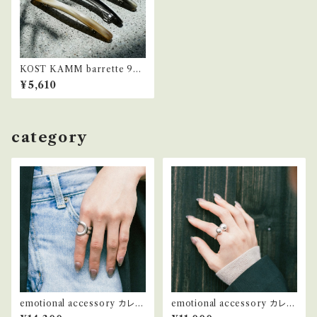
KOST KAMM barrette 953
2
¥5,610
category
emotional accessory カレン
emotional accessory カレン
シルバー リング #2
シルバー リング #4