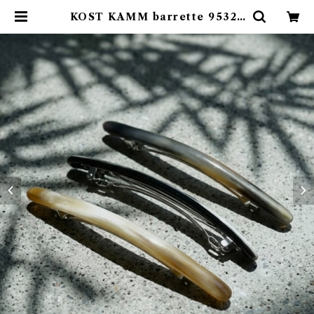
KOST KAMM barrette 9532 |
emotional online store