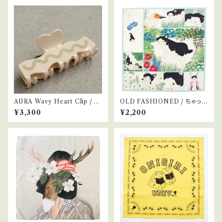
AURA Wavy Heart Clip / Iv
OLD FASHIONED / ちゃっく
ory
ん
¥3,300
¥2,200