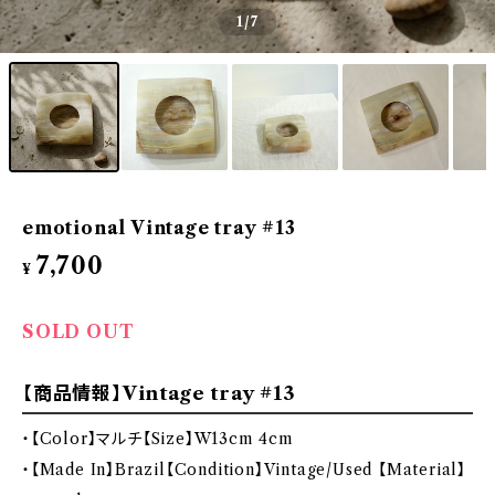
1
/7
emotional Vintage tray #13
7,700
¥
SOLD OUT
【商品情報】Vintage tray #13
・【Color】マルチ【Size】W13cm 4cm
・【Made In】Brazil【Condition】Vintage/Used 【Material】