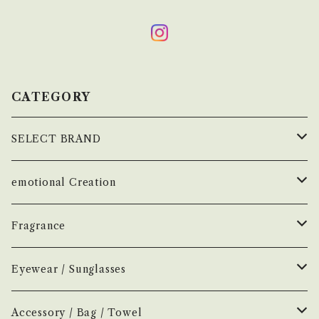
CATEGORY
SELECT BRAND
çanoma
emotional Creation
香水
Earl of East
Vintage
Fragrance
お香
Air Freshener
Melt
Fragrance
Perfume
Eyewear / Sunglasses
ヘアボディオイル
Home Mist
DIVE
NEW.eyewear
Accessory
Incense
Color Lens
Accessory / Bag / Towel