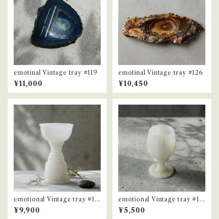
emotinal Vintage tray #119
emotinal Vintage tray #126
¥11,000
¥10,450
emotional Vintage tray #12
emotional Vintage tray #10
4
4
¥9,900
¥5,500