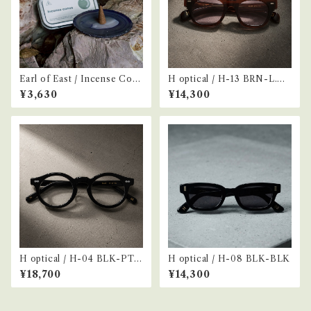
Earl of East / Incense Con
H optical / H-13 BRN-L.GR
es -Greenhouse-
Y
¥3,630
¥14,300
H optical / H-04 BLK-PT.G
H optical / H-08 BLK-BLK
RY
¥18,700
¥14,300