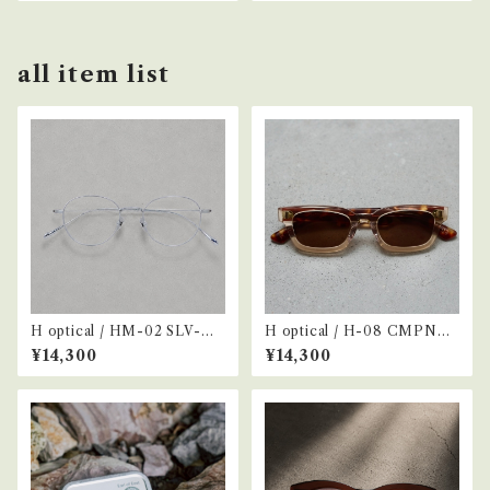
all item list
H optical / HM-02 SLV-CL
H optical / H-08 CMPNDE
R
MI-BRN
¥14,300
¥14,300