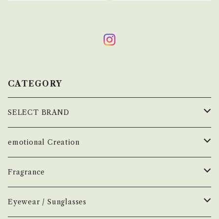
CATEGORY
SELECT BRAND
çanoma
emotional Creation
香水
Earl of East
Vintage
Fragrance
お香
Air Freshener
Melt
Fragrance
Perfume
Eyewear / Sunglasses