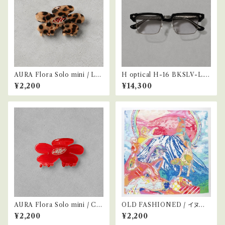
AURA Flora Solo mini / Le
H optical H-16 BKSLV-L.G
opard
RY
¥2,200
¥14,300
AURA Flora Solo mini / Ch
OLD FASHIONED / イヌハ
erry Red
ンカチ
¥2,200
¥2,200