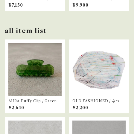
シルバー リング #20
シルバー リング #14
¥7,150
¥9,900
all item list
AURA Puffy Clip / Green
OLD FASHIONED / なつの
ぜんぶ
¥2,640
¥2,200