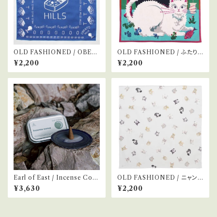
OLD FASHIONED / OBEN
OLD FASHIONED / ふたり
TO HILLS / ネイビー
の時間
¥2,200
¥2,200
Earl of East / Incense Con
OLD FASHIONED / ニャンカ
es -Greenhouse-
チ patterned
¥3,630
¥2,200