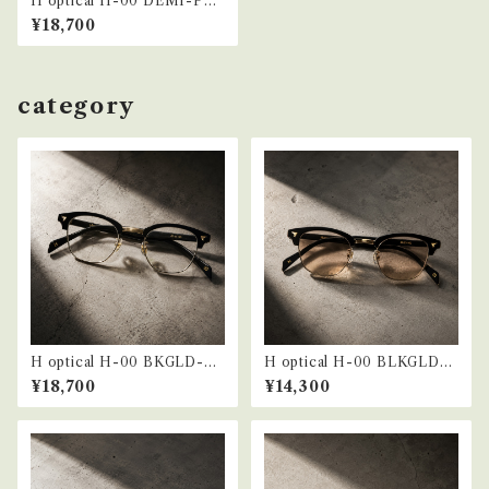
H optical H-00 DEMI-PT.
GRY
¥18,700
category
H optical H-00 BKGLD-P
H optical H-00 BLKGLD-
T.BRN
L.BRN
¥18,700
¥14,300