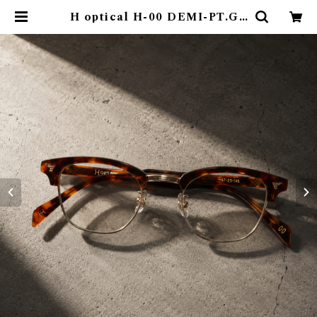
H optical H-00 DEMI-PT.GR
Y | emotional online store