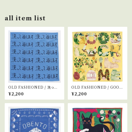
all item list
OLD FASHIONED / 洗って
OLD FASHIONED / GOOD
返します
LUCK WILL COME
¥2,200
¥2,200