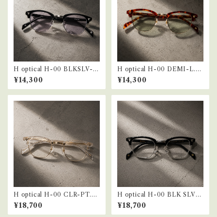
H optical H-00 BLKSLV-L.
H optical H-00 DEMI-L.G
GRY
RN
¥14,300
¥14,300
H optical H-00 CLR-PT.G
H optical H-00 BLK SLV-P
RY
T.GRY
¥18,700
¥18,700