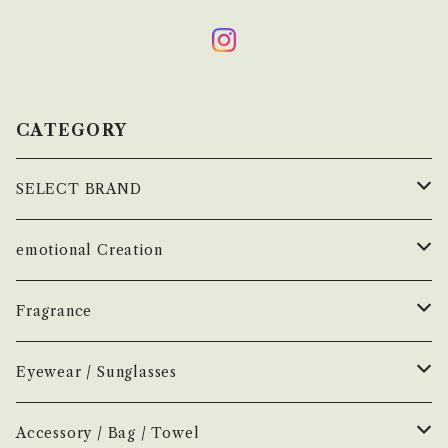
CATEGORY
SELECT BRAND
çanoma
emotional Creation
香水
Earl of East
Vintage
Fragrance
お香
Air Freshener
Melt
Fragrance
Perfume
Eyewear / Sunglasses
ヘアボディオイル
Home Mist
DIVE
NEW.eyewear
Accessory
Incense
Color Lens
Accessory / Bag / Towel