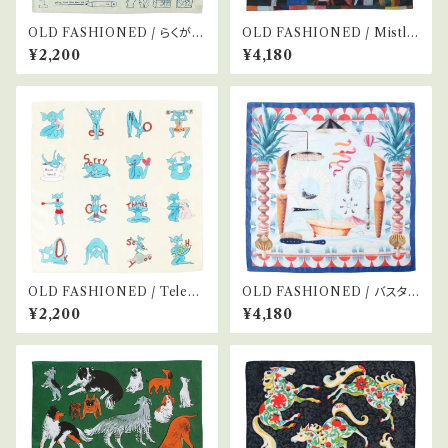
OLD FASHIONED / らくがき
OLD FASHIONED / Mistlet
/ グレー
oe
¥2,200
¥4,180
OLD FASHIONED / Telepa
OLD FASHIONED / バスタブ
thy Stamps
の旅
¥2,200
¥4,180