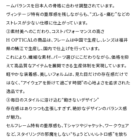
ームバランスを日本人の骨格に合わせ調整されています。
ヴィンテージ特有の重厚感を残しながらも、“ズレる・痛む”などの
ストレスが少ない仕様に仕上がっています。
②素材美へのこだわり、コストパフォーマンスの高さ
H OPTICALの商品は、フレームは中国で生産し、レンズは福井
県の鯖江で生産し、国内で仕上げを行っています。
これにより、繊細な素材、パーツ選びにこだわりながら、価格を抑
えて高品質なアイテムを展開できる生産体制を実現しています。
軽やかな装着感、美しいフォルムは、見た目だけの存在感だけで
はなく、“アイウェアを掛けて過ごす時間”の心地よさを追求された
逸品です。
③毎日のスタイルに溶け込む“飽きないデザイン”
存在感はありつつも主張しすぎず、絶妙なデザインのバランス感
が魅力。
セルフレーム特有の重厚感も、Tシャツやジャケット、ワークウェア
など、スタイリングの邪魔をしない“ちょうどいいレトロ感”を放ち