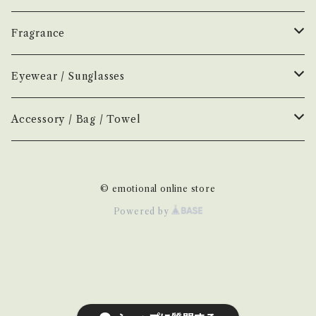
香水
Earl of East
Vintage
Fragrance
お香
Air Freshener
Melt
Fragrance
Perfume
Eyewear / Sunglasses
ヘアボディオイル
Home Mist
DIVE
NEW.eyewear
Accessory
Incense
Color Lens
Accessory / Bag / Towel
Incense
MOOD
few
H optical
Home Mist
Clear Lens
Silver / Hair Accessory
© emotional online store
NOVEL
New
H-00
AURA
Hair / Body Oil
Photochromic Lens
Bag / Pouch
Powered by
H-01
KOSTKAMM
Other
Handkerchief / Hand Towel
H-03
Comb
TRICOTÉ