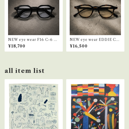
NEW eye wear F16 C-6 da
NEW eye wear EDDIE C-6
rk grey
brown grey
¥18,700
¥16,500
all item list