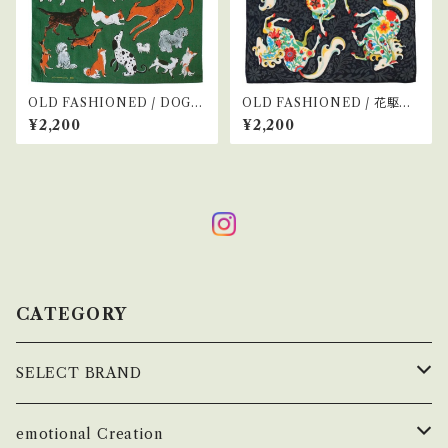
OLD FASHIONED / DOG R
OLD FASHIONED / 花駆け
UN
る
¥2,200
¥2,200
CATEGORY
SELECT BRAND
çanoma
emotional Creation