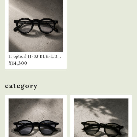
H optical H-03 BLK-L.BL
U
¥14,300
category