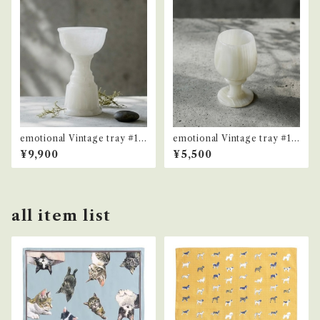
emotional Vintage tray #12
emotional Vintage tray #10
4
4
¥9,900
¥5,500
all item list