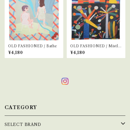
OLD FASHIONED / Bathe
OLD FASHIONED / Mistlet
oe
¥4,180
¥4,180
CATEGORY
SELECT BRAND