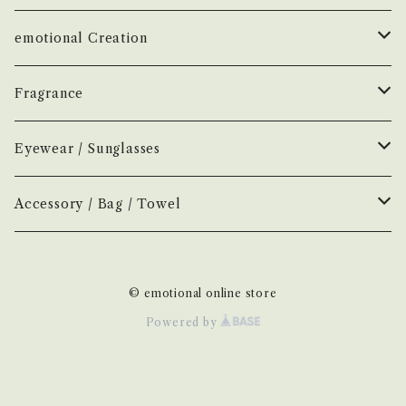
çanoma
emotional Creation
香水
Earl of East
Vintage
Fragrance
お香
Air Freshener
Melt
Fragrance
Perfume
Eyewear / Sunglasses
ヘアボディオイル
Home Mist
DIVE
NEW.eyewear
Accessory
Incense
Color Lens
Accessory / Bag / Towel
Incense
MOOD
few
H optical
Home Mist
Clear Lens
Silver / Hair Accessory
© emotional online store
NOVEL
New
H-00
AURA
Hair / Body Oil
Photochromic Lens
Bag / Pouch
Powered by
H-01
KOSTKAMM
Other
Handkerchief / Hand Towel