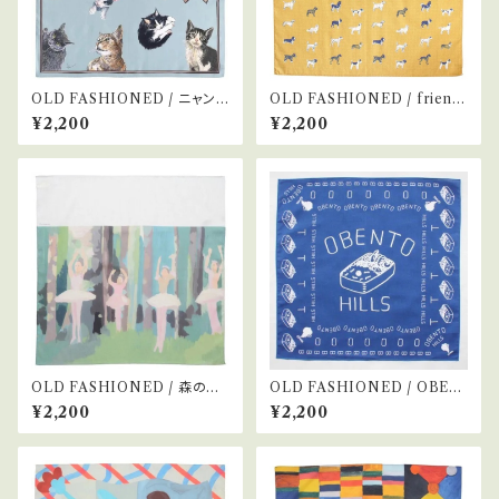
OLD FASHIONED / ニャンカ
OLD FASHIONED / friend
チ ©Kow Yokoyama / my f
s
¥2,200
¥2,200
riend
OLD FASHIONED / 森の中
OLD FASHIONED / OBEN
のバレリーナ
TO HILLS / ネイビー
¥2,200
¥2,200