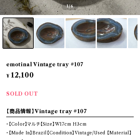
1
/6
emotinal Vintage tray #107
12,100
¥
SOLD OUT
【商品情報】Vintage tray #107
・【Color】マルチ【Size】W17cm H3cm
・【Made In】Brazil【Condition】Vintage/Used 【Material】