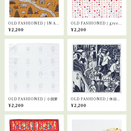
OLD FASHIONED / IN A
OLD FASHIONED / green
WOOD
tea time
¥2,200
¥2,200
OLD FASHIONED / 小説家
OLD FASHIONED / 休日出
勤
¥2,200
¥2,200