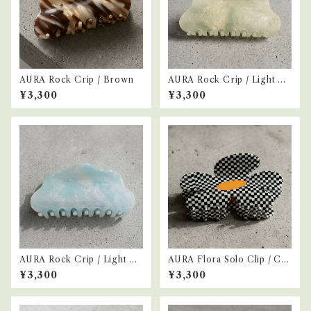
AURA Rock Crip / Brown
AURA Rock Crip / Light Gr
een
¥3,300
¥3,300
AURA Rock Crip / Light Bl
AURA Flora Solo Clip / Ch
ue
ecker
¥3,300
¥3,300