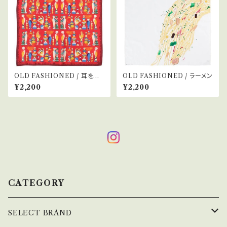
OLD FASHIONED / 耳をす
OLD FASHIONED / ラーメン
ますと
¥2,200
¥2,200
CATEGORY
SELECT BRAND