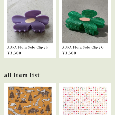
AURA Flora Solo Clip / Pur
AURA Flora Solo Clip / Gre
ple
en
¥3,300
¥3,300
all item list