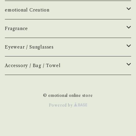
çanoma
emotional Creation
香水
Earl of East
Vintage
Fragrance
お香
Air Freshener
Melt
Fragrance
Perfume
Eyewear / Sunglasses
ヘアボディオイル
Home Mist
DIVE
NEW.eyewear
Accessory
Incense
Color Lens
Accessory / Bag / Towel
Incense
MOOD
few
H optical
Home Mist
Clear Lens
Silver / Hair Accessory
© emotional online store
NOVEL
New
H-00
AURA
Hair / Body Oil
Photochromic Lens
Bag / Pouch
Powered by
H-01
KOSTKAMM
Other
Handkerchief / Hand Towel
H-03