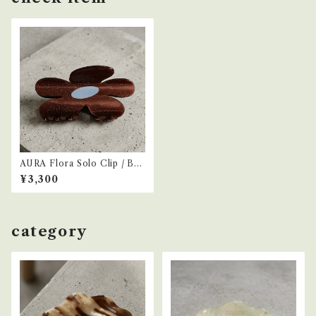
AURA Flora Solo Clip / Bro
wn
¥3,300
category