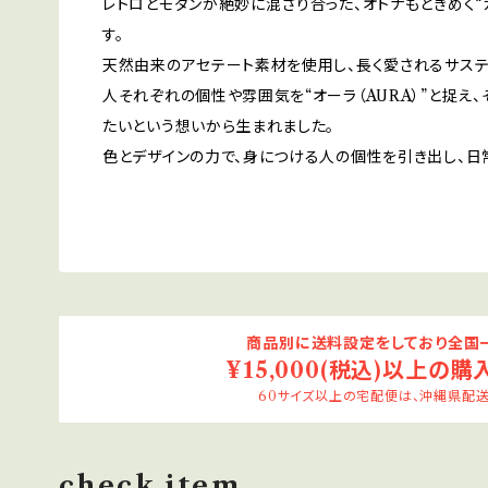
レトロとモダンが絶妙に混ざり合った、オトナもときめく“
す。
天然由来のアセテート素材を使用し、長く愛されるサステ
人それぞれの個性や雰囲気を“オーラ（AURA）”と捉え
たいという想いから生まれました。
色とデザインの力で、身につける人の個性を引き出し、日
商品別に送料設定をしており全国一
¥15,000(税込)以上の購
60サイズ以上の宅配便は、沖縄県配送
check item