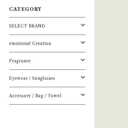
CATEGORY
SELECT BRAND
çanoma
emotional Creation
香水
Earl of East
Vintage
Fragrance
お香
Air Freshener
Melt
Fragrance
Perfume
Eyewear / Sunglasses
ヘアボディオイル
Home Mist
DIVE
NEW.eyewear
Accessory
Incense
Color Lens
Accessory / Bag / Towel
Incense
MOOD
few
H optical
Home Mist
Clear Lens
Silver / Hair Accessory
NOVEL