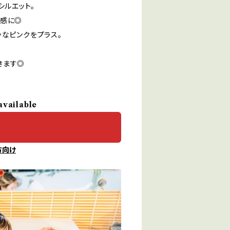
シルエット。
け感に◎
かなピンクをプラス。
きます◎
available
方向け