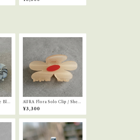
e Bla
AURA Flora Solo Clip / Sheer
Lemon
¥3,300