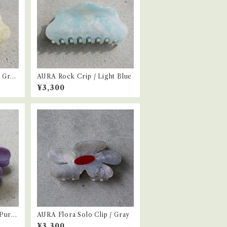
t Gree
AURA Rock Crip / Light Blue
¥3,300
 Purpl
AURA Flora Solo Clip / Gray
¥3,300