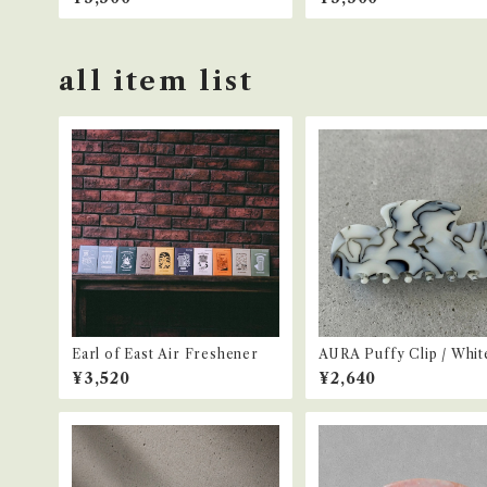
all item list
Earl of East Air Freshener
AURA Puffy Clip / Whit
ck
¥3,520
¥2,640