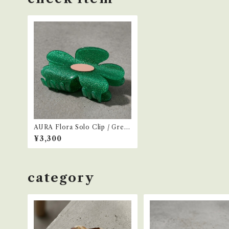
AURA Flora Solo Clip / Gree
n
¥3,300
category