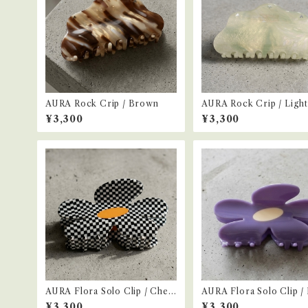
AURA Rock Crip / Brown
AURA Rock Crip / Ligh
n
¥3,300
¥3,300
AURA Flora Solo Clip / Chec
AURA Flora Solo Clip /
ker
e
¥3,300
¥3,300