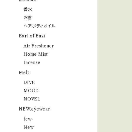
香水
お香
ヘアボディオイル
Earl of East
Air Freshener
Home Mist
Incense
Melt
DIVE
MOOD
NOVEL
NEW.eyewear
few
New