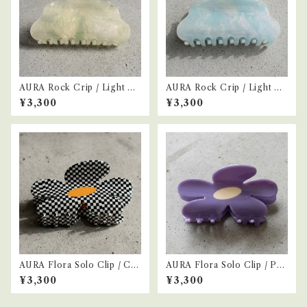
AURA Rock Crip / Light Gr
AURA Rock Crip / Light Bl
een
ue
¥3,300
¥3,300
AURA Flora Solo Clip / Ch
AURA Flora Solo Clip / Pur
ecker
ple
¥3,300
¥3,300