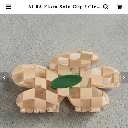
AURA Flora Solo Clip / Clea
r Beige Checker | emotional
online store