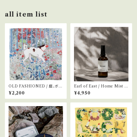
all item list
OLD FASHIONED / 庭、ボー
Earl of East / Home Mist -
ル遊びの犬
Wildflower-
¥2,200
¥4,950