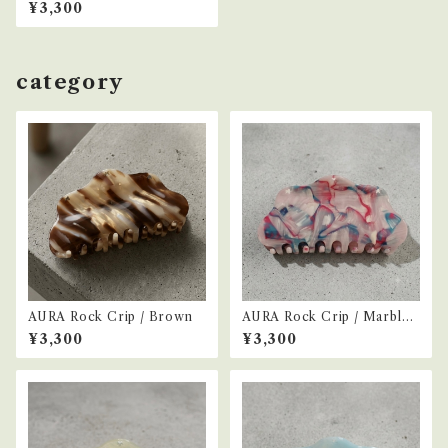
ar Beige Checker
¥3,300
category
AURA Rock Crip / Brown
AURA Rock Crip / Marble
Pink
¥3,300
¥3,300