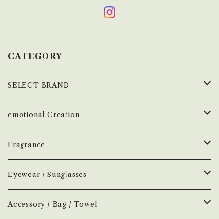
CATEGORY
SELECT BRAND
çanoma
emotional Creation
香水
Earl of East
Vintage
Fragrance
お香
Air Freshener
Melt
Fragrance
Perfume
Eyewear / Sunglasses
ヘアボディオイル
Home Mist
DIVE
NEW.eyewear
Accessory
Incense
Color Lens
Accessory / Bag / Towel