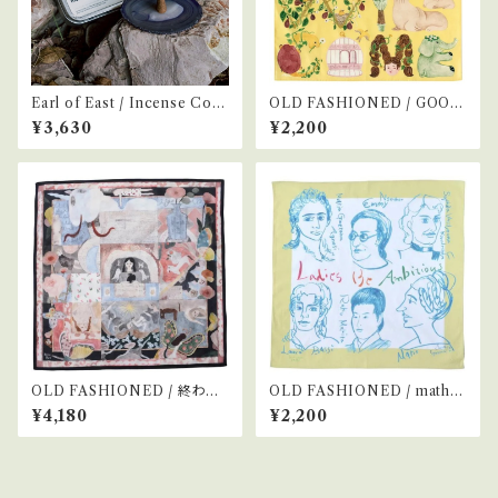
Earl of East / Incense Con
OLD FASHIONED / GOOD
es -Wildflower-
LUCK WILL COME
¥3,630
¥2,200
OLD FASHIONED / 終わり
OLD FASHIONED / mathe
のない夢
matician
¥4,180
¥2,200