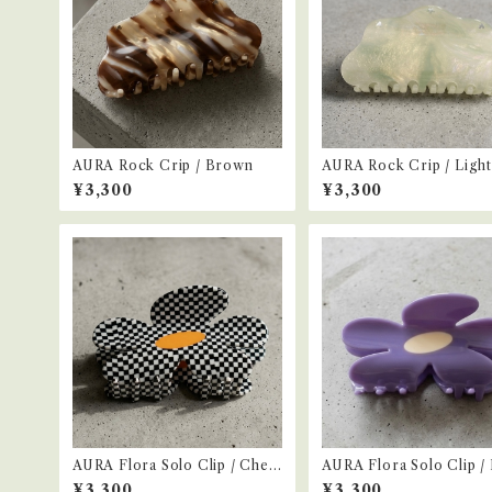
AURA Rock Crip / Brown
AURA Rock Crip / Ligh
n
¥3,300
¥3,300
AURA Flora Solo Clip / Chec
AURA Flora Solo Clip /
ker
e
¥3,300
¥3,300