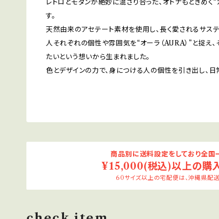
レトロとモダンが絶妙に混ざり合った、オトナもときめく“
す。
天然由来のアセテート素材を使用し、長く愛されるサステ
人それぞれの個性や雰囲気を“オーラ（AURA）”と捉え
たいという想いから生まれました。
色とデザインの力で、身につける人の個性を引き出し、日
商品別に送料設定をしており全国一
¥15,000(税込)以上の購
60サイズ以上の宅配便は、沖縄県配送
check item