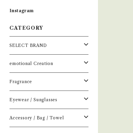
Instagram
CATEGORY
SELECT BRAND
çanoma
emotional Creation
香水
Earl of East
Vintage
Fragrance
お香
Air Freshener
Melt
Fragrance
Perfume
Eyewear / Sunglasses
ヘアボディオイル
Home Mist
DIVE
NEW.eyewear
Accessory
Incense
Color Lens
Accessory / Bag / Towel
Incense