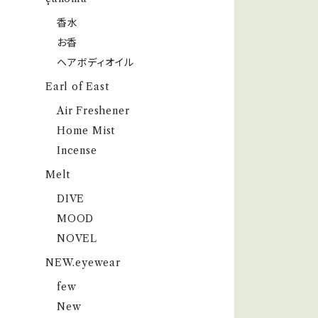
香水
お香
ヘアボディオイル
Earl of East
Air Freshener
Home Mist
Incense
Melt
DIVE
MOOD
NOVEL
NEW.eyewear
few
New