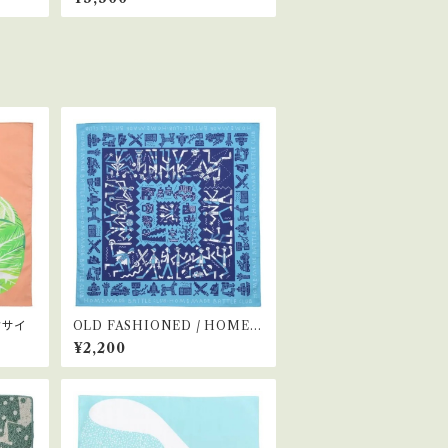
クサイ
OLD FASHIONED / HOMEM
ADE BATTLE CLUB
¥2,200