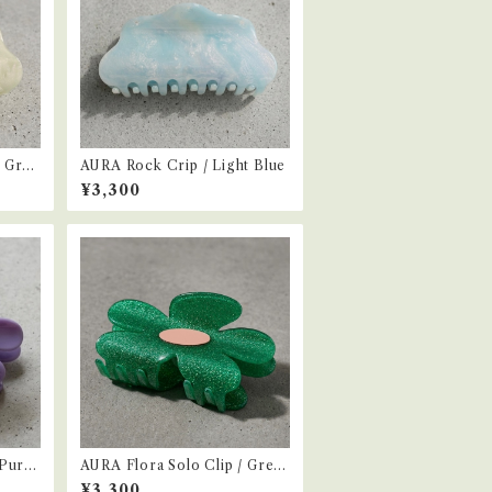
t Gree
AURA Rock Crip / Light Blue
¥3,300
 Purpl
AURA Flora Solo Clip / Gree
n
¥3,300