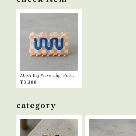
AURA Big Wave Clip/ Pink C
hecker Blue
¥3,300
category