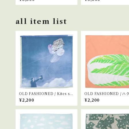
all item list
OLD FASHIONED / Kites sail
OLD FASHIONED / ハ
high
¥2,200
¥2,200