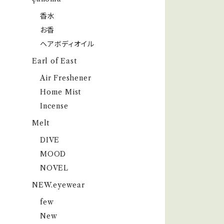
香水
お香
ヘアボディオイル
Earl of East
Air Freshener
Home Mist
Incense
Melt
DIVE
MOOD
NOVEL
NEW.eyewear
few
New