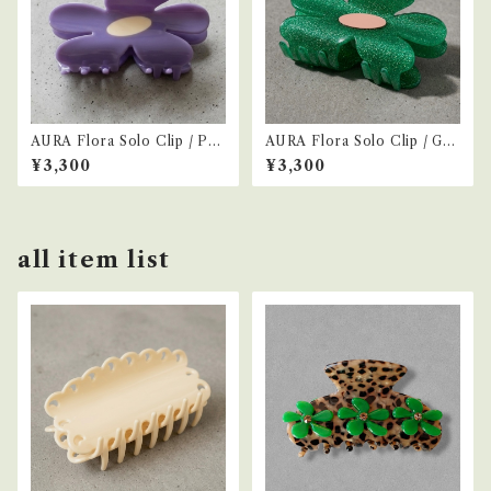
AURA Flora Solo Clip / Pur
AURA Flora Solo Clip / Gre
ple
en
¥3,300
¥3,300
all item list