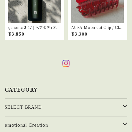
çanoma 3-17 | ヘアボディオイ
AURA Moon cut Clip / Clea
ル 50ml
r Cherry
¥3,850
¥3,300
CATEGORY
SELECT BRAND
çanoma
emotional Creation