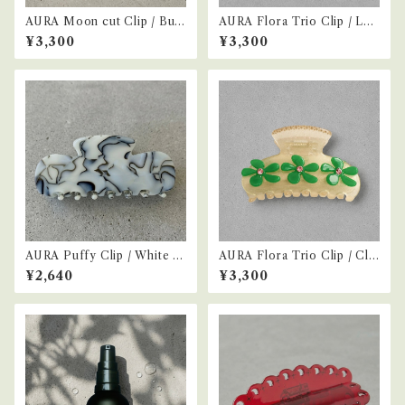
AURA Moon cut Clip / Butt
AURA Flora Trio Clip / Leo
er Yellow
pard
¥3,300
¥3,300
AURA Puffy Clip / White Bl
AURA Flora Trio Clip / Cle
ack
ar Lemon
¥2,640
¥3,300