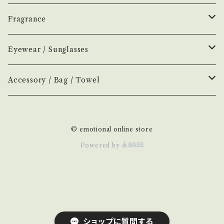
香水
Earl of East
Vintage
Fragrance
お香
Air Freshener
Melt
Fragrance
Perfume
Eyewear / Sunglasses
ヘアボディオイル
Home Mist
DIVE
NEW.eyewear
Accessory
Incense
Color Lens
Accessory / Bag / Towel
Incense
MOOD
few
H optical
Home Mist
Clear Lens
Silver / Hair Accessory
© emotional online store
NOVEL
New
H-00
AURA
Hair / Body Oil
Photochromic Lens
Bag / Pouch
Powered by
H-01
KOSTKAMM
Other
Hand Towel
H-03
Comb
TRICOTÉ
ショップに質問する