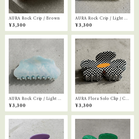
AURA Rock Crip / Brown
AURA Rock Crip / Light Gr
een
¥3,300
¥3,300
AURA Rock Crip / Light Bl
AURA Flora Solo Clip / Ch
ue
ecker
¥3,300
¥3,300