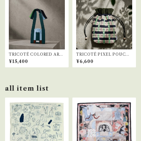
TRICOTÉ COLORED ARR
TRICOTÉ PIXEL POUCH
ANGE KNOT BAG BLUE
BAG "WEAVING" BEIGE
¥15,400
¥6,600
all item list