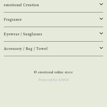
çanoma
emotional Creation
香水
Earl of East
Vintage
Fragrance
お香
Air Freshener
Melt
Fragrance
Perfume
Eyewear / Sunglasses
ヘアボディオイル
Home Mist
DIVE
NEW.eyewear
Accessory
Incense
Color Lens
Accessory / Bag / Towel
Incense
MOOD
few
H optical
Home Mist
Clear Lens
Silver / Hair Accessory
© emotional online store
NOVEL
New
H-00
AURA
Hair / Body Oil
Photochromic Lens
Bag / Pouch
Powered by
H-01
KOSTKAMM
Other
Handkerchief / Hand Towel
H-03
Comb
TRICOTÉ