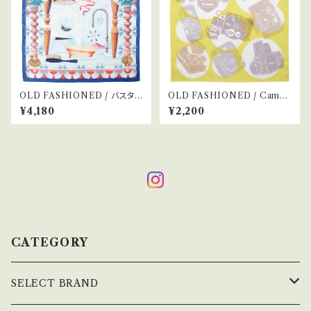
OLD FASHIONED / バスタブ
OLD FASHIONED / Camer
の旅
aShop
¥4,180
¥2,200
CATEGORY
SELECT BRAND