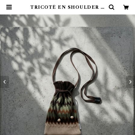
TRICOTÉ EN SHOULDER B
AG BROWN | emotional onli
ne store