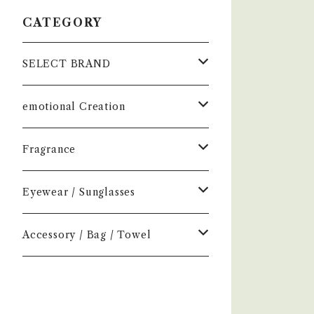
CATEGORY
SELECT BRAND
çanoma
emotional Creation
香水
Earl of East
Vintage
Fragrance
お香
Air Freshener
Melt
Fragrance
Perfume
Eyewear / Sunglasses
ヘアボディオイル
Home Mist
DIVE
NEW.eyewear
Accessory
Incense
Color Lens
Accessory / Bag / Towel
Incense
MOOD
few
H optical
Home Mist
Clear Lens
Silver / Hair Accessory
NOVEL