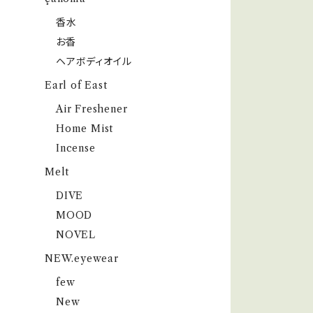
香水
お香
ヘアボディオイル
Earl of East
Air Freshener
Home Mist
Incense
Melt
DIVE
MOOD
NOVEL
NEW.eyewear
few
New