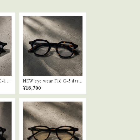
-1 bl
NEW eye wear F16 C-5 dark
brown havana
¥18,700